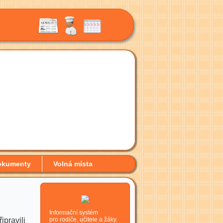
okumenty
Volná místa
Informační systém
ipravili
pro rodiče, učitele a žáky.