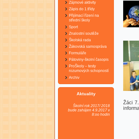
Zájmové aktivity
Zápis do 1.třídy
Přijímací řízení na
střední školy
Sport
Znalostní soutěže
Školská rada
Žákovská samospráva
Formuláře
Pátoviny-školní časopis
ProŠkoly – testy
rozumových schopností
Archiv
Aktuality
Žáci
7
Školní rok 2017/ 2018
informa
bude zahájen 4.9.2017 v
8:oo hodin