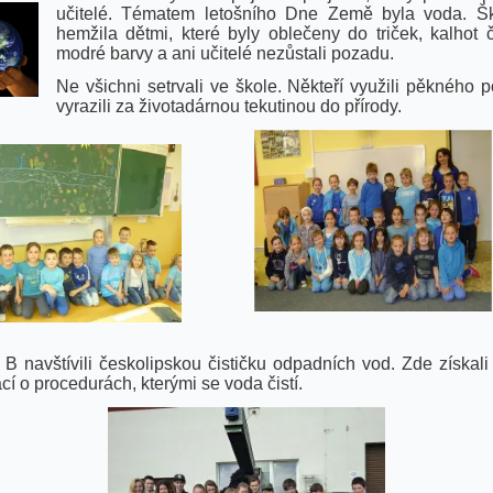
učitelé. Tématem letošního Dne Země byla voda. Š
hemžila dětmi, které byly oblečeny do triček, kalhot č
modré barvy a ani učitelé nezůstali pozadu.
Ne všichni setrvali ve škole. Někteří využili pěkného 
vyrazili za životadárnou tekutinou do přírody.
. B navštívili českolipskou čističku odpadních vod. Zde získal
cí o procedurách, kterými se voda čistí.