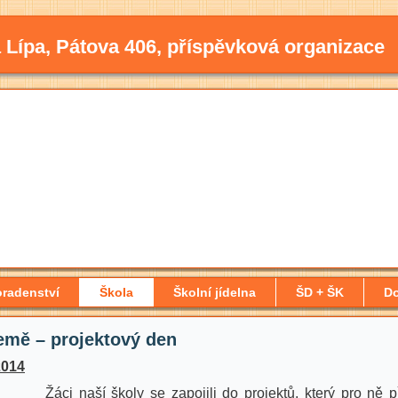
 Lípa, Pátova 406, příspěvková organizace
radenství
Škola
Školní jídelna
ŠD + ŠK
D
emě – projektový den
2014
Žáci naší školy se zapojili do projektů, který pro ně př