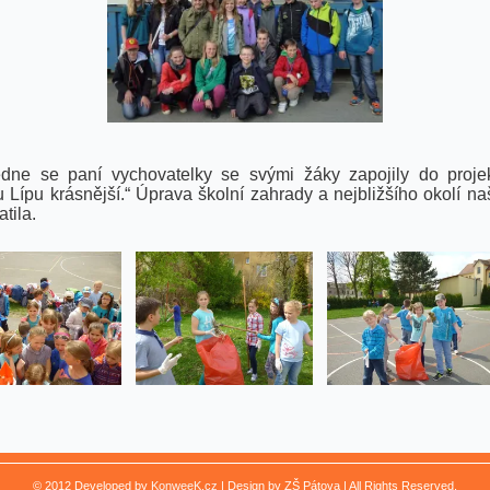
edne
se paní vychovatelky se svými žáky zapojily do proje
Lípu krásnější.“ Úprava školní zahrady a nejbližšího okolí na
atila.
© 2012 Developed by
KonweeK.cz
| Design by ZŠ Pátova | All Rights Reserved.