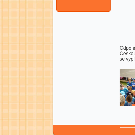
Odpol
Českou 
se vypl