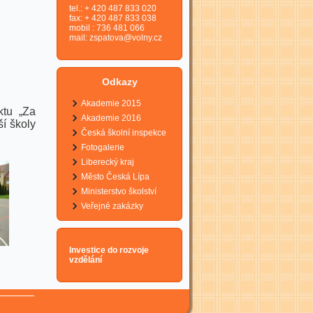
tel.: + 420 487 833 020
fax: + 420 487 833 038
mobil : 736 481 066
mail:
zspatova@volny.cz
Odkazy
Akademie 2015
ktu „Za
Akademie 2016
ší školy
Česká školní inspekce
Fotogalerie
Liberecký kraj
Město Česká Lípa
Ministerstvo školství
Veřejné zakázky
Investice do rozvoje
vzdělání