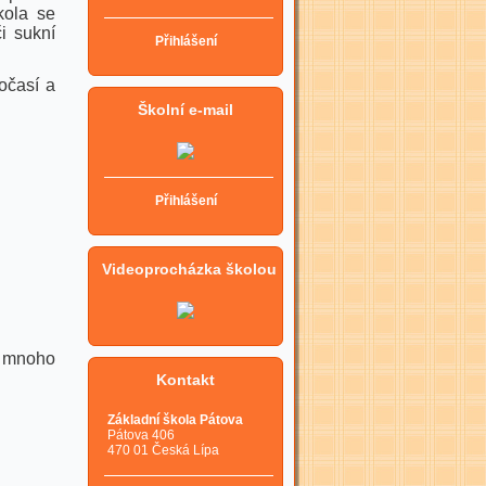
kola se
i sukní
Přihlášení
počasí a
Školní e-mail
Přihlášení
Videoprocházka školou
i mnoho
Kontakt
Základní škola Pátova
Pátova 406
470 01 Česká Lípa