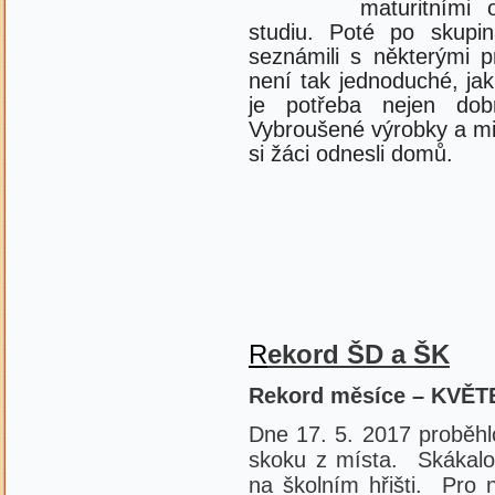
maturitními 
studiu. Poté po skupin
seznámili s některými pr
není tak jednoduché, ja
je potřeba nejen dobr
Vybroušené výrobky a mis
si žáci odnesli domů
.
R
ekord
ŠD a ŠK
Rekord měsíce – KVĚT
Dne 17. 5. 2017 proběhl
skoku z místa. Skákalo
na školním hřišti. Pro 