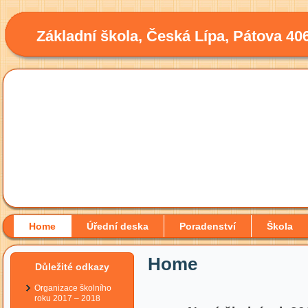
Základní škola, Česká Lípa, Pátova 40
Home
Úřední deska
Poradenství
Škola
Home
Důležité odkazy
Organizace školního
roku 2017 – 2018