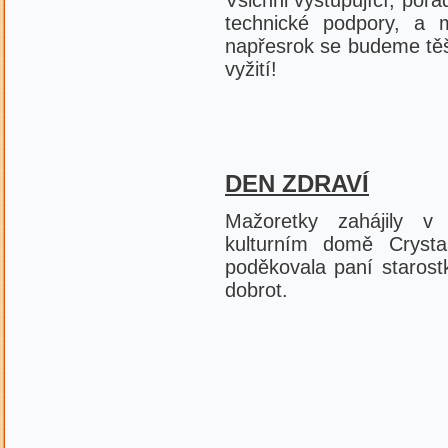
Všichni vystupující, pořa
technické podpory, a m
napřesrok se budeme těši
vyžití!
DEN ZDRAVÍ
Mažoretky zahájily v
kulturním domě Cryst
poděkovala paní staros
dobrot.