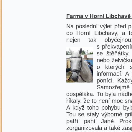
Farma v Horní Libchavě 
Na poslední výlet před p
do Horní Libchavy, a 
nejen tak obyčejno
s překvapení
se štěňátky, 
nebo želvičku
o kterých 
informací. A 
poníci. Každ
Samozřejmě s
dospěláka. To byla nádhe
říkaly, že to není moc 
A když toho pohybu bylo
Tou se staly výborné gr
patří paní Janě Prok
zorganizovala a také zas