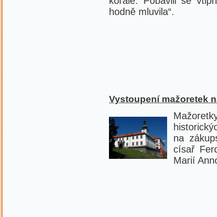
korále. Pobavili se vti
hodně mluvila“.
Vystoupení mažoretek 
Mažoret
histori
na zákups
císař Fer
Marií Ann