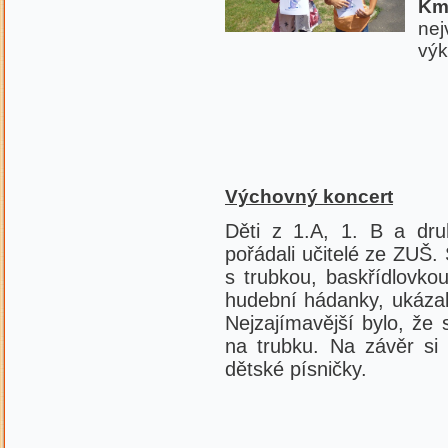
Km
nej
výk
Výchovný koncert
Děti z 1.A, 1. B a druh
pořádali učitelé ze ZUŠ. 
s trubkou, baskřídlovko
hudební hádanky, ukázali
Nejzajímavější bylo, že
na trubku. Na závěr si 
dětské písničky.