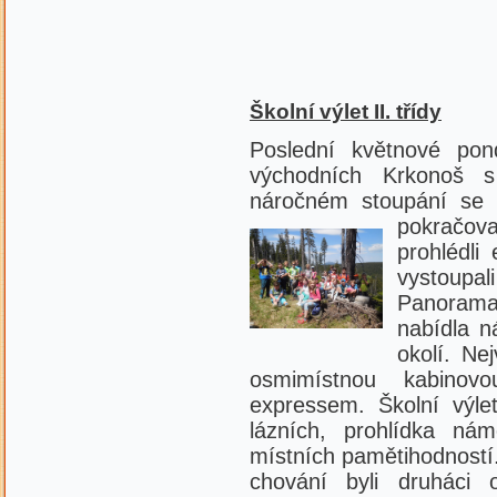
Školní výlet II. třídy
Poslední květnové pond
východních Krkonoš 
náročném stoupání se 
pokračoval
prohlédli
vystoup
Panoram
nabídla n
okolí. Ne
osmimístnou kabinov
expressem. Školní výle
lázních, prohlídka ná
místních pamětihodností.
chování byli druháci 