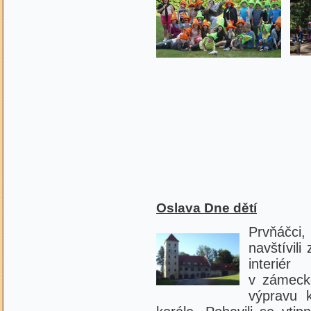
Oslava Dne dětí
Prvňáčci
navštívili
interié
v zámecké
výpravu k