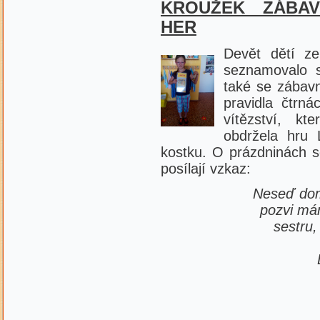
KROUŽEK ZÁBA
HER
Devět dětí z
seznamovalo s
také se zábavn
pravidla čtrná
vítězství, k
obdržela hru 
kostku. O prázdninách se 
posílají vzkaz:
Neseď dom
pozvi mám
sestru
zahrajt
Deskové h
pro dět