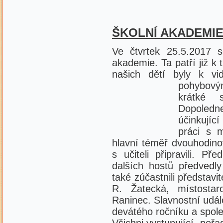
ŠKOLNÍ AKADEMI
Ve čtvrtek 25.5.2017 s
akademie. Ta patří již k
našich dětí byly k vid
pohybov
krátké 
Dopoledne
účinkujíc
práci s 
hlavní téměř dvouhodinov
s učiteli připravili. P
dalších hostů předvedl
také zúčastnili představ
R. Žatecká, místosta
Raninec. Slavnostní udá
devátého ročníku a spole