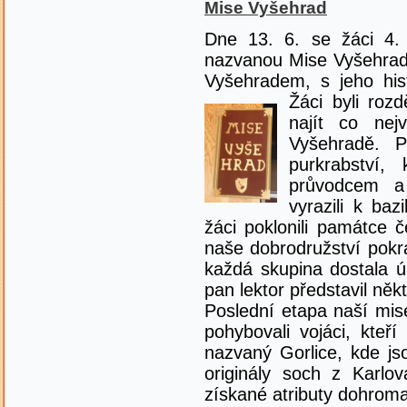
Mise Vyšehrad
Dne 13. 6. se žáci 4. 
nazvanou Mise Vyšehrad.
Vyšehradem, s jeho his
Žáci byli roz
najít co nej
Vyšehradě. P
purkrabství
průvodcem a
vyrazili k ba
žáci poklonili památce 
naše dobrodružství pokr
každá skupina dostala ú
pan lektor představil něk
Poslední etapa naší mis
pohybovali vojáci, kteří
nazvaný Gorlice, kde js
originály soch z Karlo
získané atributy dohrom