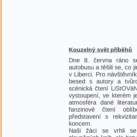
Kouzelný svět příběhů
Dne 8. června ráno s
autobusu a těšili se, co 
v Liberci. Pro návštěvní
besed s autory a tvůrc
scénická čtení LiStOVáNí
vystoupení, ve kterém j
atmosféra dané literat
fanzinové čtení oblí
představení s rekvizi
koncem.
Naši žáci se vrhli 