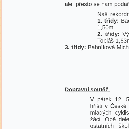
ale přesto se nám podaři
Naši rekord
1. třídy:
Bao
1,50m
2. třídy:
Výb
Tobiáš 1,63
3. třídy:
Bahníková Micha
Dopravní soutěž
V pátek 12. 
hřišti v České
mladých cyklis
žáci. Obě dele
ostatních ško