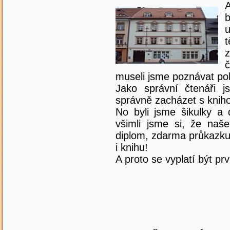
A
b
t
museli jsme poznávat po
Jako správní čtenáři js
správně zacházet s knih
No byli jsme šikulky a 
všimli jsme si, že naš
diplom, zdarma průkazku
i knihu!
A proto se vyplatí být p