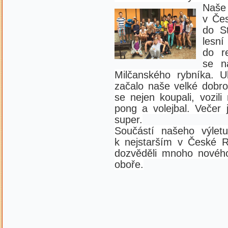
Naše
v Čes
do St
lesní
do re
se n
Milčanského rybníka. 
začalo naše velké dobro
se nejen koupali, vozili
pong a volejbal. Večer 
super.
Součástí našeho výletu
k nejstarším v České Re
dozvěděli mnoho nového
oboře.