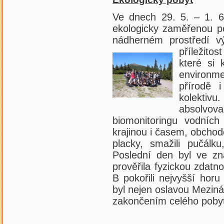
Ve dnech 29. 5. – 1. 6.
ekologicky zaměřenou p
nádherném prostředí v
příležitos
které si 
environme
přírodě i
kolektiv
absolvoval
biomonitoringu vodních 
krajinou i časem, obchod
placky, smažili pučálku
Poslední den byl ve zna
prověřila fyzickou zdatn
B pokořili nejvyšší hor
byl nejen oslavou Meziná
zakončením celého poby