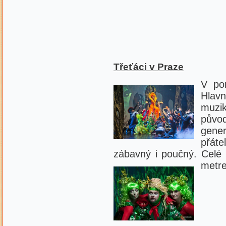
Třeťáci v Praze
V pon
Hlav
muzi
půvo
gene
přáte
zábavný i poučný. Celé 
metre