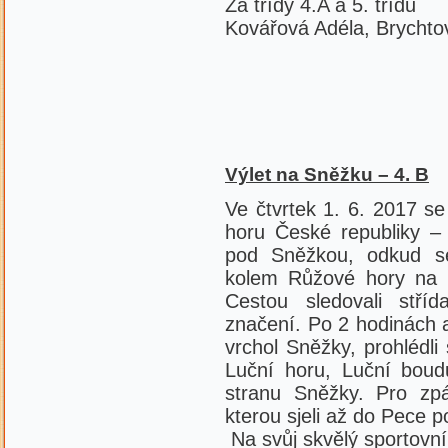
Za třídy 4.A a 5. třídu
Kovářová Adéla, Brychto
Výlet na Sněžku – 4. B
Ve čtvrtek 1. 6. 2017 se 
horu České republiky –
pod Sněžkou, odkud s
kolem Růžové hory na 
Cestou sledovali stříd
značení. Po 2 hodinách 
vrchol Sněžky, prohlédli
Luční horu, Luční boudu
stranu Sněžky. Pro zpá
kterou sjeli až do Pece 
Na svůj skvělý sportovní