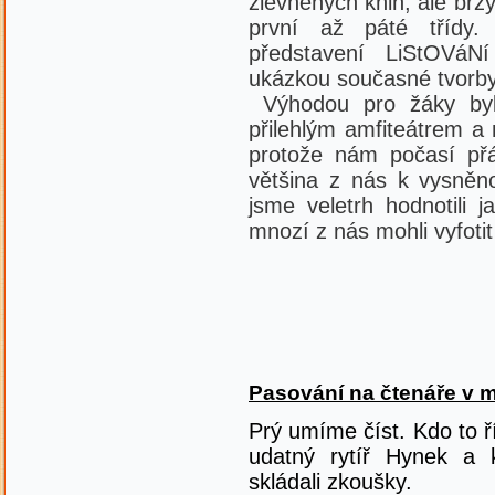
zlevněných knih, ale brzy 
první až páté třídy.
představení LiStOVáNí 
ukázkou současné tvorby
Výhodou pro žáky byl
přilehlým amfiteátrem a
protože nám počasí přál
většina z nás k vysněn
jsme veletrh hodnotili 
mnozí z nás mohli vyfot
Pasování na čtenáře v 
Prý umíme číst. Kdo to ř
udatný rytíř Hynek a 
skládali zkoušky.