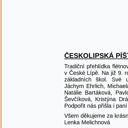
ČESKOLIPSKÁ PÍŠŤ
Tradiční přehlídka flét
v České Lípě. Na již 9. 
základních škol. Své 
Jáchym Ehrlich, Michae
Natálie Bartáková, Pav
Ševčíková, Kristýna Dr
Podpořit nás přišla i pa
Všem děkujeme za krásn
Lenka Melichnová