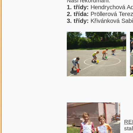
Naši rekordmani:
1.
třídy:
Hendrychová Ad
2. třída:
Pröllerová Ter
3. třídy:
Křivánková Sabi
RE
st