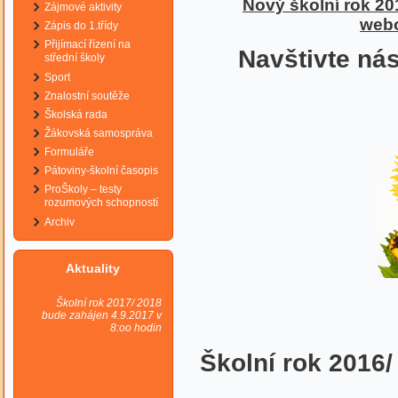
Nový školní rok 20
Zájmové aktivity
webo
Zápis do 1.třídy
Přijímací řízení na
Navštivte ná
střední školy
Sport
Znalostní soutěže
Školská rada
Žákovská samospráva
Formuláře
Pátoviny-školní časopis
ProŠkoly – testy
rozumových schopností
Archiv
Aktuality
Školní rok 2017/ 2018
bude zahájen 4.9.2017 v
8:oo hodin
Školní
rok 2016/