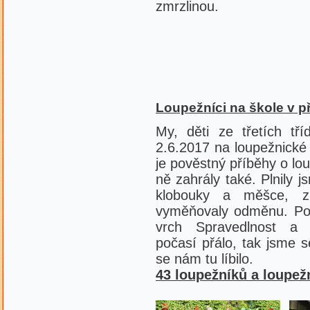
zmrzlinou.
Loupežníci na škole v p
My, děti ze třetích tř
2.6.2017 na loupežnické 
je pověstný příběhy o lo
ně zahrály také. Plnily 
klobouky a měšce, z
vyměňovaly odměnu. Poz
vrch Spravedlnost a
počasí přálo, tak jsme 
se nám tu líbilo.
43 loupežníků a loupež