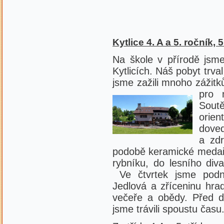
Kytlice 4. A a 5. ročník, 
Na škole v přírodě jsme
Kytlicích. Náš pobyt trva
jsme zažili mnoho zážitk
pro 
Sout
ori
doved
a zdr
podobě keramické medaile
rybníku, do lesního div
Ve čtvrtek jsme podni
Jedlová a zříceninu hrad
večeře a obědy. Před d
jsme trávili spoustu čas