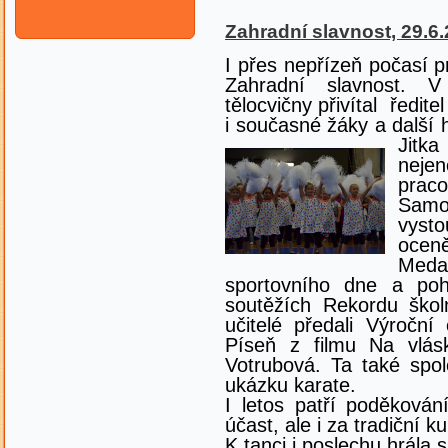
Zahradní slavnost, 29.6
I přes nepřízeň počasí p
Zahradní slavnost. V
tělocvičny přivítal ředit
i současné žáky a další
Jitk
nejen
prac
Sam
vyst
oceně
Meda
sportovního dne a poh
soutěžích Rekordu školn
učitelé předali Výroční
Píseň z filmu Na vlás
Votrubová. Ta také spo
ukázku karate.
I letos patří poděková
účast, ale i za tradiční k
K tanci i poslechu hrála