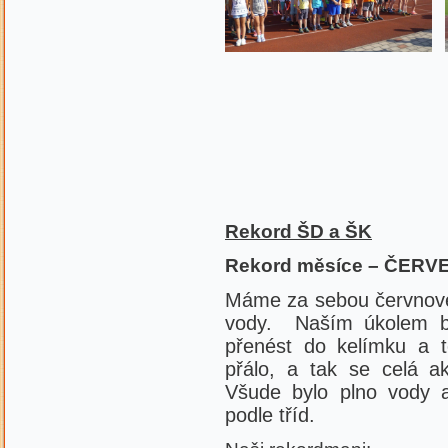
R
ekord
ŠD a ŠK
Re
kord měsíce – ČERV
Máme za sebou červnové
vody. Naším úkolem by
přenést do kelímku a
přálo, a tak se celá a
Všude bylo plno vody 
podle tříd.