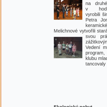
na druhé
v hodi
vyrobili 
Petra Jo
keramick
Melichnové vytvořili st
svou pr
zážitkov
Vedení mě
program, 
klubu mlad
tancovaly
Ekologický pobyt