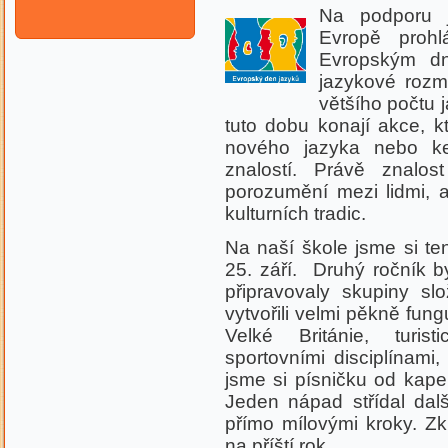
Na podporu j
Evropě proh
Evropským dn
jazykové rozm
většího počtu 
tuto dobu konají akce, kt
nového jazyka nebo ke
znalostí. Právě znalo
porozumění mezi lidmi, a
kulturních tradic.
Na naší škole jsme si t
25. září. Druhý ročník b
připravovaly skupiny sl
vytvořili velmi pěkně fungu
Velké Británie, turis
sportovními disciplínami
jsme si písničku od kape
Jeden nápad střídal další
přímo mílovými kroky. Z
na příští rok.