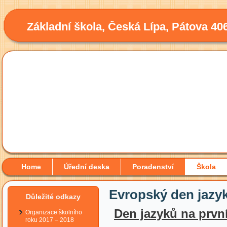
Základní škola, Česká Lípa, Pátova 40
Home
Úřední deska
Poradenství
Škola
Evropský den jazyk
Důležité odkazy
Den jazyků na prvn
Organizace školního
roku 2017 – 2018