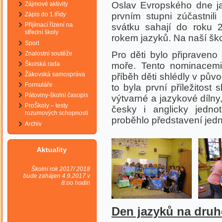
Oslav Evropského dne ja
Zájmové aktivity
Zápis do 1.třídy
prvním stupni zúčastnili
Přijímací řízení na
svátku sahají do roku 
střední školy
rokem jazyků. Na naší škole
Sport
Pro děti bylo připraven
Znalostní soutěže
Školská rada
moře. Tento nominacem
Žákovská samospráva
příběh děti shlédly v půvo
Formuláře
to byla první příležitost 
Pátoviny-školní časopis
výtvarné a jazykové dílny
ProŠkoly – testy
česky i anglicky jednot
rozumových schopností
proběhlo představení jedno
Archiv
Aktuality
Školní rok 2017/ 2018
bude zahájen 4.9.2017 v
8:oo hodin
Den jazyků na dru