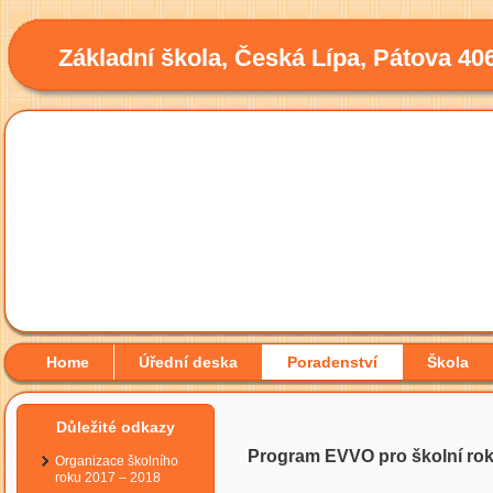
Základní škola, Česká Lípa, Pátova 40
Home
Úřední deska
Poradenství
Škola
Důležité odkazy
Program EVVO pro školní rok
Organizace školního
roku 2017 – 2018