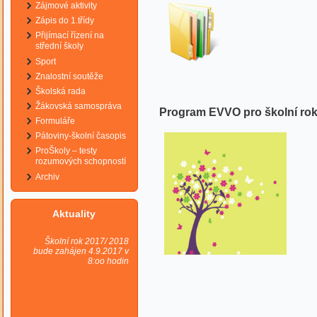
Zájmové aktivity
Zápis do 1.třídy
Přijímací řízení na
střední školy
Sport
Znalostní soutěže
Školská rada
Žákovská samospráva
Program EVVO pro školní rok
Formuláře
Pátoviny-školní časopis
ProŠkoly – testy
rozumových schopností
Archiv
Aktuality
Školní rok 2017/ 2018
bude zahájen 4.9.2017 v
8:oo hodin