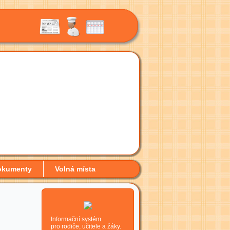
okumenty
Volná místa
Informační systém
pro rodiče, učitele a žáky.