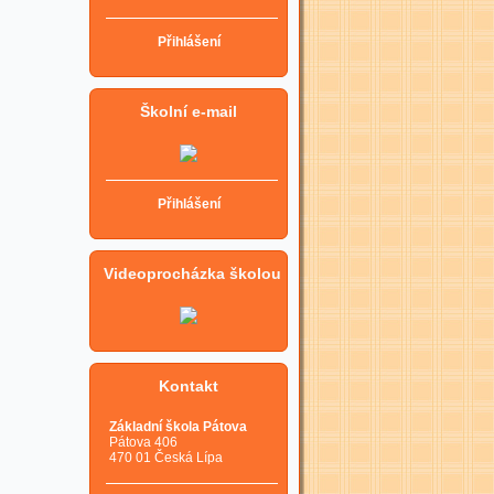
Přihlášení
Školní e-mail
Přihlášení
Videoprocházka školou
Kontakt
Základní škola Pátova
Pátova 406
470 01 Česká Lípa