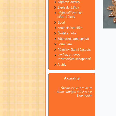
Zájmové aktivity
Zápis do 1.třídy
Přijímací řízení na
střední školy
Sport
Znalostní soutěže
Školská rada
Žákovská samospráva
Formuláře
Pátoviny-školní časopis
ProŠkoly – testy
rozumových schopností
Archiv
Aktuality
Školní rok 2017/ 2018
bude zahájen 4.9.2017 v
8:oo hodin