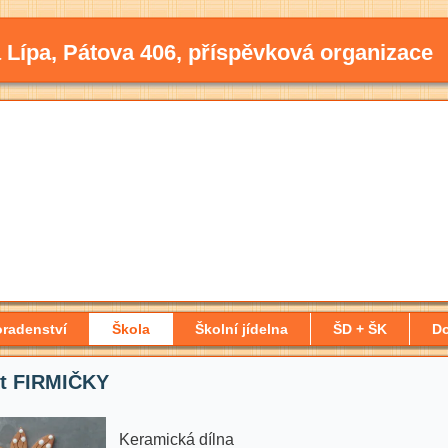
 Lípa, Pátova 406, příspěvková organizace
radenství
Škola
Školní jídelna
ŠD + ŠK
D
kt FIRMIČKY
Keramická dílna