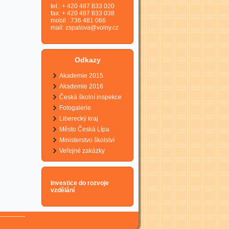
tel.: + 420 487 833 020
fax: + 420 487 833 038
mobil : 736 481 066
mail:
zspatova@volny.cz
Odkazy
Akademie 2015
Akademie 2016
Česká školní inspekce
Fotogalerie
Liberecký kraj
Město Česká Lípa
Ministerstvo školství
Veřejné zakázky
Investice do rozvoje
vzdělání