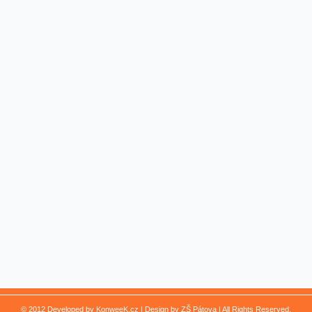
© 2012 Developed by
KonweeK.cz
| Design by ZŠ Pátova | All Rights Reserved.