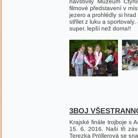
navštívily Muzeum Čtyř
filmové představení v mí
jezero a prohlédly si hra
střílet z luku a sportovaly
super, lepší než doma!!
3B
OJ
VŠESTRANNO
Krajské finále trojboje 
15. 6. 2016. Naši tři zá
Terezka Pröllerová se sna