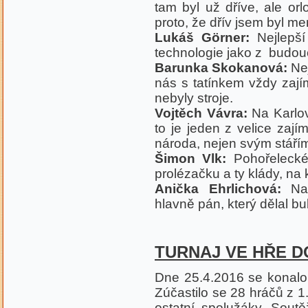
tam byl už dříve, ale orl
proto, že dřív jsem byl me
Lukáš Görner:
Nejlepší
technologie jako z budou
Barunka Skokanová:
Nej
nás s tatínkem vždy zajím
nebyly stroje.
Vojtěch Vávra:
Na Karlově
to je jeden z velice za
národa, nejen svým stářím,
Šimon Vlk:
Pohořelecké
prolézačku a ty klády, na 
Anička Ehrlichová:
Na 
hlavně pán, který dělal bu
TURNAJ VE HŘE 
Dne 25.4.2016 se konalo 
Zúčastilo se 28 hráčů z 1.
ostatní spolužáky. Soutě