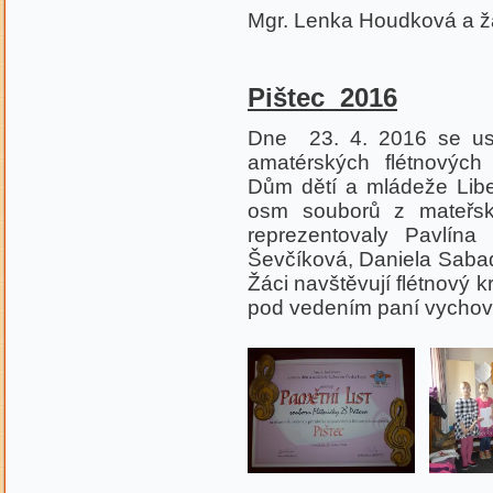
Mgr. Lenka Houdková a ž
Pištec 2016
Dne 23. 4. 2016 se usku
amatérských flétnových 
Dům dětí a mládeže Liber
osm souborů z mateřsk
reprezentovaly Pavlín
Ševčíková, Daniela Saba
Žáci navštěvují flétnový k
pod vedením paní vychov