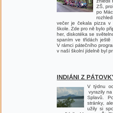
zhlédli
ZŠ, pro
po Mách
rozhle
večer je čekala pizza v
škole. Zde pro ně bylo př
her, diskotéka se světel
spaním ve třídách ještě
V rámci pátečního progr
v naší školní jídelně byl
INDIÁNI Z PÁTOV
V týdnu od
vyrazily na
Splavů. P
stránky, al
užily si s