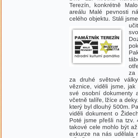
Terezín, konkrétně Mal
areálu Malé pevnosti ná
celého objektu. Stáli js
uči
svo
Do
pok
Pak
táb
otř
za 
za druhé světové válk
věznice, viděli jsme, jak
své osobní dokumenty a 
včetně talíře, lžíce a dek
který byl dlouhý 500m. Pa
viděli dokument o Židec
Poté jsme přešli na tzv. 
takové cele mohlo být až
exkurze na nás udělala 