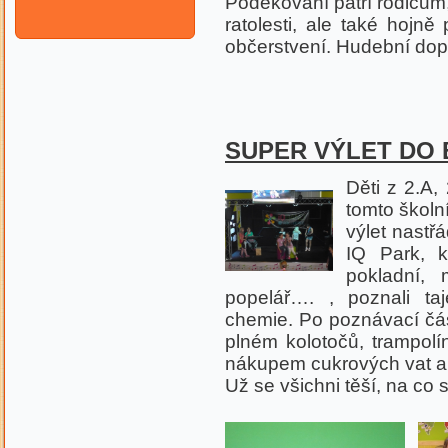
Poděkování patří rodičům,
ratolesti, ale také hojně
občerstvení. Hudební dopr
SUPER VÝLET DO
Děti z 2.A,
tomto školn
výlet nastř
IQ Park, k
pokladní, m
popelář…. , poznali taje
chemie. Po poznávací čás
plném kolotočů, trampolí
nákupem cukrových vat a zm
Už se všichni těší, na co si