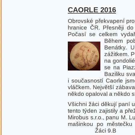
CAORLE 2016
Obrovské překvapení prož
hranice ČR. Přesněji do
Počasí se celkem vydař
Během poby
Benátky. U
zážitkem. P
na gondolié
se na Piaz
Baziliku sv
i současností Caorle jsm
vláčkem. Největší zábava
někdo opaloval a někdo st
Všichni žáci děkují paní 
tento týden zajistily a pře
Mirobus s.r.o., panu M. 
mašinkou po městečku C
Žáci 9.B