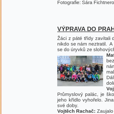
Fotografie: Sára Fichtner
VÝPRAVA DO PRAHY
Žáci z páté třídy zavítal
nikdo se nám neztratil. A 
se do úryvků ze slohových
Ma
be
nám
mal
Dá
dol
Vo
Průmyslový palác, je ško
jeho křídlo vyhořelo. Jin
své doby.
Vojtěch Rachač:
Zaujalo