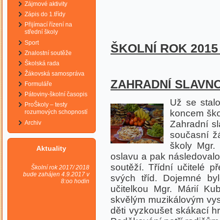
Zájmové aktivity
Zápis do 1.třídy
Přijímací řízení na
střední školy
Sport
ŠKOLNÍ ROK 2015 
Znalostní soutěže
Školská rada
Žákovská samospráva
ZAHRADNÍ SLAVNOS
Formuláře
Pátoviny-školní časopis
Už se stalo
ProŠkoly – testy
koncem ško
rozumových schopností
Zahradní sla
Archiv
současní žác
školy Mgr.
Aktuality
oslavu a pak následoval
soutěží. Třídní učitelé p
Školní rok 2017/ 2018
bude zahájen 4.9.2017 v
svých tříd. Dojemné byl
8:oo hodin
učitelkou Mgr. Márií Ku
skvělým muzikálovým vys
děti vyzkoušet skákací hr