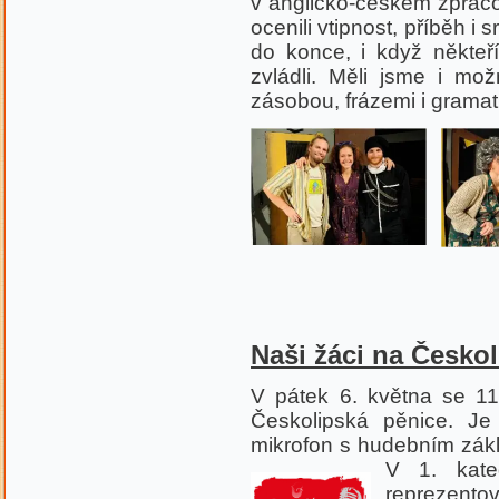
v anglicko-českém zpracov
ocenili vtipnost, příběh i 
do konce, i když někteř
zvládli. Měli jsme i mo
zásobou, frázemi i gramat
Naši žáci na Českol
V pátek 6. května se 11
Českolipská pěnice. J
mikrofon s hudebním zák
V 1. kate
reprezentov