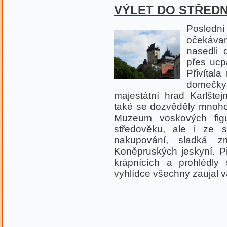
VÝLET DO STŘEDN
Poslední 
očekáva
nasedli 
přes ucp
Přivítal
domečky 
majestátní hrad Karlšte
také se dozvěděly mnoho 
Muzeum voskových fig
středověku, ale i ze 
nakupování, sladká z
Koněpruských jeskyní. Při
krápnících a prohlédly
vyhlídce všechny zaujal 