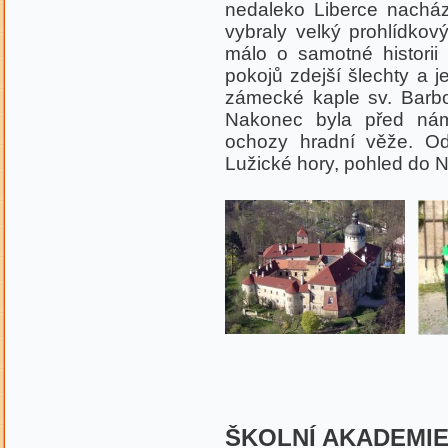
nedaleko Liberce nacház
vybraly velký prohlídko
málo o samotné historii
pokojů zdejší šlechty a j
zámecké kaple sv. Barbo
Nakonec byla před nám
ochozy hradní věže. O
Lužické hory, pohled do 
ŠKOLNÍ AKADEMI