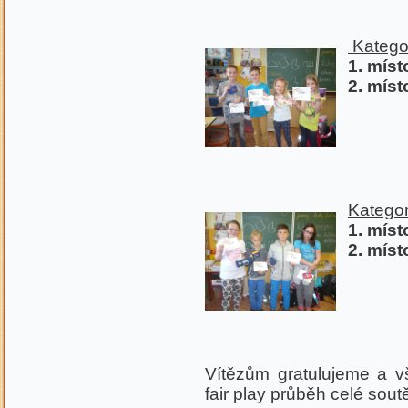
Kategori
1. míst
2. míst
Kategorie
1. míst
2. míst
Vítězům gratulujeme a 
fair play průběh celé sout