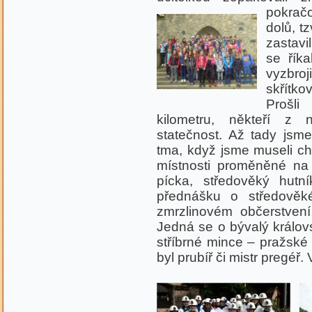
pokrač
dolů, t
zastavi
se říka
vyzbroj
skřítko
Prošli
kilometru, někteří z n
statečnost. Až tady jsm
tma, když jsme museli chv
místnosti proměněné na
pícka, středověký hutní
přednášku o středověk
zmrzlinovém občerstvení
Jedná se o bývalý králov
stříbrné mince – pražské
byl prubíř či mistr pregéř.