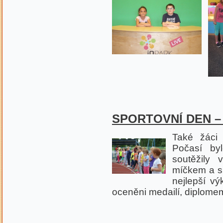
SPORTOVNÍ DEN – 2
Také žáci 
Počasí byl
soutěžily
míčkem a sk
nejlepší vý
oceněni medailí, diplome