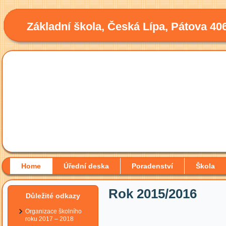
Základní škola, Česká Lípa, Pátova 40
Home
Úřední deska
Poradenství
Škola
Rok 2015/2016
Důležité odkazy
Organizace školního
roku 2017 – 2018