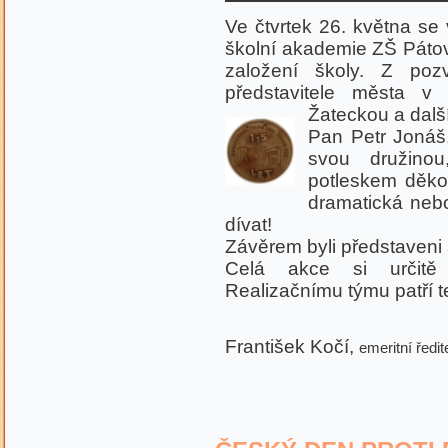
Ve čtvrtek 26. května se 
školní akademie ZŠ Pátova
založení školy. Z pozv
představitele města v
Žateckou
a dalš
Pan Petr Jonáš, 
svou družinou
potleskem děko
dramatická nebo
dívat!
Závěrem byli představeni a
Celá akce si určitě 
Realizačnímu týmu patří t
Ph
František Kočí,
emeritní ředit