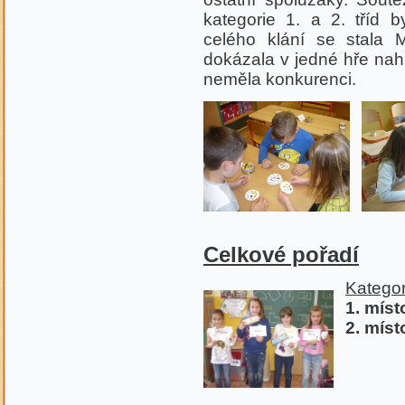
kategorie 1. a 2. tříd b
celého klání se stala M
dokázala v jedné hře nah
neměla konkurenci.
Celkové pořadí
Kategori
1. míst
2. míst