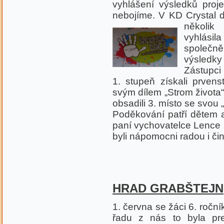
vyhlášení výsledků pro
nebojíme. V KD Crystal dě
několik
vyhlásil
společn
výsledky 
Zástupci 
1. stupeň získali prven
svým dílem „Strom života“ 
obsadili 3. místo se svou
Poděkování patří dětem a
paní vychovatelce Lence M
byli nápomocni radou i či
HRAD GRABŠTEJN
1. června se žáci 6. roční
řadu z nás to byla pre