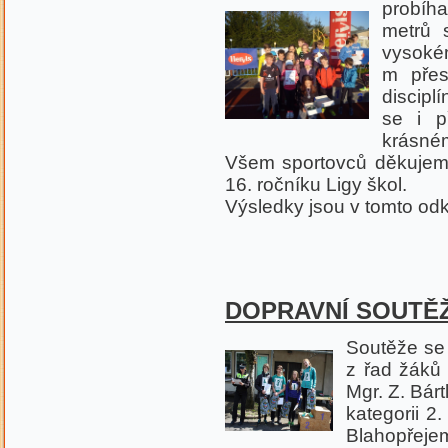
probíha
metrů 
vysoké
m přes
discipl
se i p
krásném
Všem sportovců děkujeme
16. ročníku Ligy škol.
Výsledky jsou v tomto od
DOPRAVNÍ SOUTĚŽ, 
Soutěže se 
z řad žáků
Mgr. Z. Bár
kategorii 2
Blahopřeje