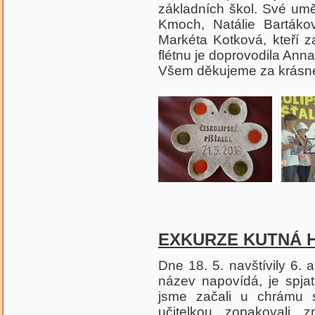
základních škol. Své uměn
Kmoch, Natálie Bartáko
Markéta Kotková, kteří z
flétnu je doprovodila Ann
Všem děkujeme za krásné
EXKURZE KUTNÁ 
Dne 18. 5. navštívily 6.
název napovídá, je spjat
jsme začali u chrámu 
učitelkou zopakovali 