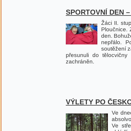
SPORTOVNÍ DEN – 17
Žáci II. st
Ploučnice. 
den. Bohuž
nepřálo. P
soutěžení 
přesunuli do tělocvičny
zachráněn.
VÝLETY PO ČESKOLI
Ve dnec
absolvo
Ve stře