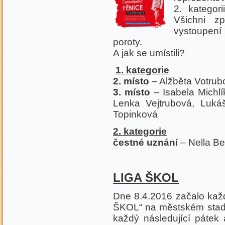
2. kategor
Všichni z
vystoupení
poroty.
A jak se umístili?
1. kategorie
2. místo
– Alžběta Votrub
3. místo
– Isabela Michlí
Lenka Vejtrubová, Luká
Topinková
2. kategorie
čestné uznání
– Nella Be
LIGA ŠKOL
Dne 8.4.2016 začalo každ
ŠKOL“ na městském stadi
každý následující pátek 