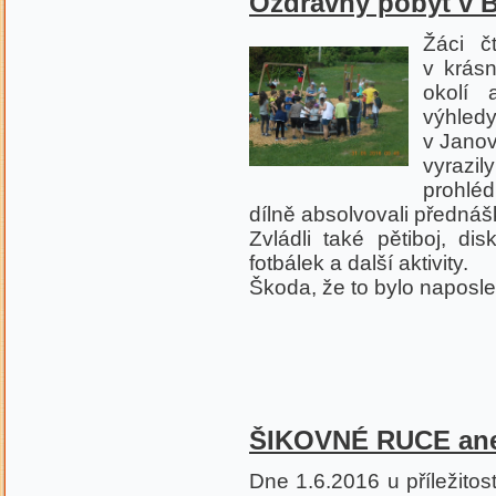
Ozdravný pobyt v Be
Žáci č
v krásn
okolí 
výhledy
v Janov
vyrazi
prohléd
dílně absolvovali přednášku
Zvládli také pětiboj, di
fotbálek a další aktivity.
Škoda, že to bylo naposle
ŠIKOVNÉ RUCE an
Dne 1.6.2016 u příležitos