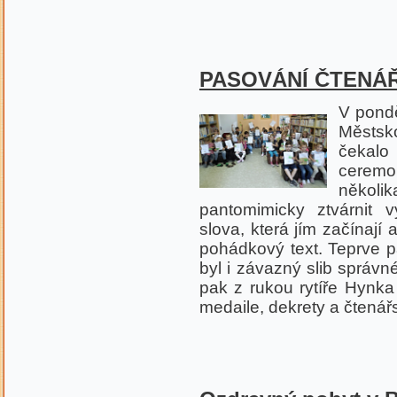
PASOVÁNÍ ČTENÁ
V ponděl
Městsk
čekalo
ceremo
několi
pantomimicky ztvárnit 
slova, která jím začínají 
pohádkový text. Teprve p
byl i závazný slib správn
pak z rukou rytíře Hynka
medaile, dekrety a čtenář