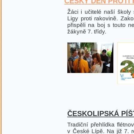
ČESKÝ DEN PROTI R
Žáci i učitelé naší školy
Ligy proti rakovině. Za
přispěli na boj s touto n
žákyně 7. třídy.
ČESKOLIPSKÁ PÍŠŤ
Tradiční přehlídka flét
v České Lípě. Na již 7. 