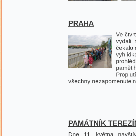
PRAHA
Ve čtvr
vydali
čekalo 
vyhlídk
prohl
paměti
Proplut
všechny nezapomenutel
PAMÁTNÍK TEREZÍ
Dne 11. května navští