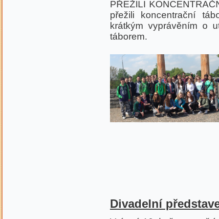
PŘEŽILI KONCENTRAČNÍ TÁ
přežili koncentrační tá
krátkým vyprávěním o utr
táborem.
Divadelní představ