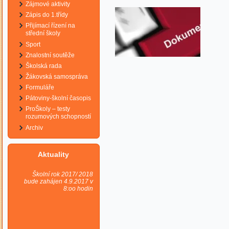
Zájmové aktivity
Zápis do 1.třídy
Přijímací řízení na
střední školy
Sport
Znalostní soutěže
Školská rada
Žákovská samospráva
Formuláře
Pátoviny-školní časopis
ProŠkoly – testy
rozumových schopností
Archiv
Aktuality
Školní rok 2017/ 2018
bude zahájen 4.9.2017 v
8:oo hodin