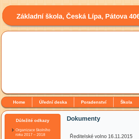
Základní škola, Česká Lípa, Pátova 40
Home
Úřední deska
Poradenství
Škola
Dokumenty
Důležité odkazy
Organizace školního
roku 2017 – 2018
Ředitelské volno 16.11.2015