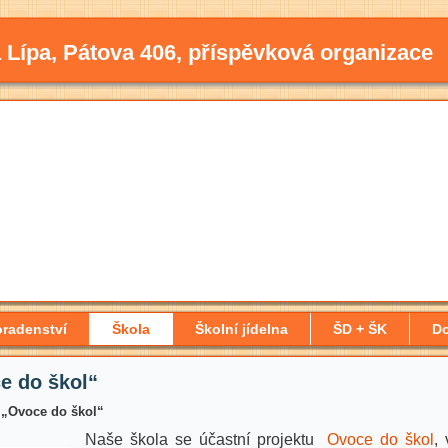
 Lípa, Pátova 406, příspěvková organizace
radenství
Škola
Školní jídelna
ŠD + ŠK
D
e do škol“
: „Ovoce do škol“
Naše škola se účastní projektu
Ovoce do škol
,