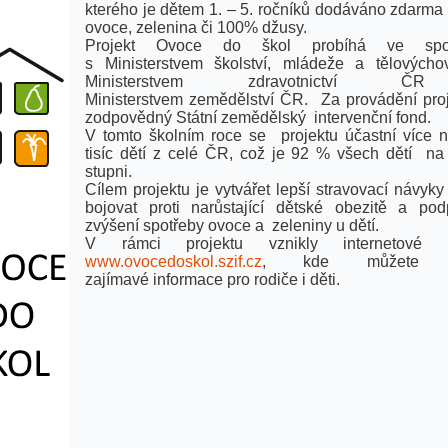
kterého je dětem 1. – 5. ročníků dodáváno zdarma 
ovoce, zelenina či 100% džusy.
Projekt Ovoce do škol probíhá ve spol
s Ministerstvem školství, mládeže a tělových
Ministerstvem zdravotnictví 
Ministerstvem zemědělství ČR. Za provádění proj
zodpovědný Státní zemědělský intervenční fond.
V tomto školním roce se projektu účastní více 
tisíc dětí z celé ČR, což je 92 % všech dětí na
stupni.
Cílem projektu je vytvářet lepší stravovací návyky
bojovat proti narůstající dětské obezitě a pod
zvýšení spotřeby ovoce a zeleniny u dětí.
V rámci projektu vznikly internetové s
www.ovocedoskol.szif.cz
, kde můžete n
zajímavé informace pro rodiče i děti.