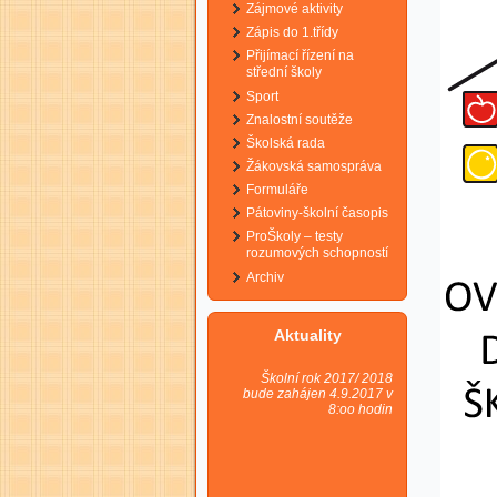
Zájmové aktivity
Zápis do 1.třídy
Přijímací řízení na
střední školy
Sport
Znalostní soutěže
Školská rada
Žákovská samospráva
Formuláře
Pátoviny-školní časopis
ProŠkoly – testy
rozumových schopností
Archiv
Aktuality
Školní rok 2017/ 2018
bude zahájen 4.9.2017 v
8:oo hodin