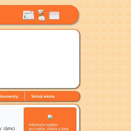
okumenty
Volná místa
Informační systém
 v rámci
pro rodiče, učitele a žáky.