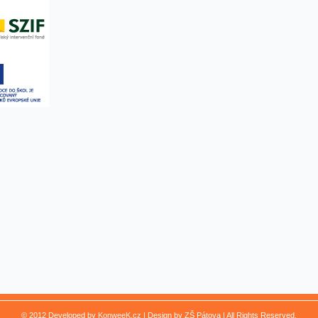
© 2012 Developed by
KonweeK.cz
| Design by ZŠ Pátova | All Rights Reserved.