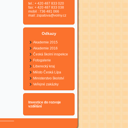
tel.: + 420 487 833 020
fax: + 420 487 833 038
mobil : 736 481 066
mail:
zspatova@volny.cz
Odkazy
Akademie 2015
Akademie 2016
Česká školní inspekce
Fotogalerie
Liberecký kraj
Město Česká Lípa
Ministerstvo školství
Veřejné zakázky
Investice do rozvoje
vzdělání