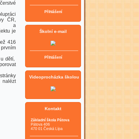
čerstvé
Přihlášení
upráci
ovy ČR,
ČR a
ektu je
Školní e-mail
než 416
 prvním
Přihlášení
 u dětí,
porovat
tránky
Videoprocházka školou
alézt
Kontakt
Základní škola Pátova
Pátova 406
470 01 Česká Lípa