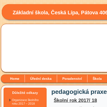
Základní škola, Česká Lípa, Pátova 40
Home
Úřední deska
Poradenství
Škola
pedagogická praxe
Důležité odkazy
Školní rok
2017/ 18
Organizace školního
roku 2017 – 2018