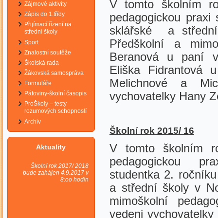
V tomto školním ro
Zájmové aktivity
Zápis do 1.třídy
pedagogickou praxi 
Přijímací řízení na
sklářské a středn
střední školy
Předškolní a mimo
Sport
Znalostní soutěže
Beranová u paní vy
Školská rada
Eliška Fidrantová 
Žákovská samospráva
Melichnové a Mi
Formuláře
Pátoviny-školní časopis
vychovatelky Hany Z
ProŠkoly – testy
rozumových schopností
Archiv
Š
kolní rok
2015/ 16
V tomto školním r
Aktuality
pedagogickou pr
Školní rok 2017/ 2018
studentka 2. ročník
bude zahájen 4.9.2017 v
8:oo hodin
a střední školy v N
mimoškolní pedago
vedeni vychovatelky 