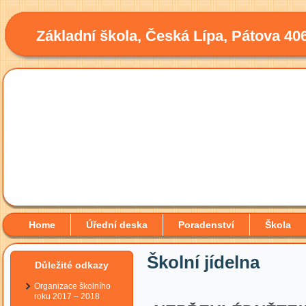
Základní škola, Česká Lípa, Pátova 40
Home
Úřední deska
Poradenství
Škola
Školní jídelna
Důležité odkazy
Organizace školního
roku 2017 – 2018