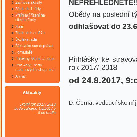
NEPŘEHLÉDNĚTE!!
Zájmové aktivity
Zápis do 1.třídy
Obědy na poslední tý
Přijímací řízení na
střední školy
odhlašovat do 23.6
Sport
Znalostní soutěže
Školská rada
Žákovská samospráva
Formuláře
Přihlášky ke stravov
Pátoviny-školní časopis
ProŠkoly – testy
rok 2017/ 2018
rozumových schopností
Archiv
od 24.8.2017, 9:
Aktuality
D. Černá, vedoucí školní j
Školní rok 2017/ 2018
bude zahájen 4.9.2017 v
8:oo hodin